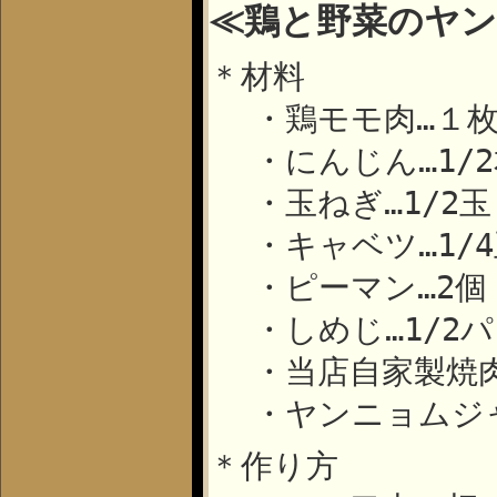
≪鶏と野菜のヤ
＊材料
・鶏モモ肉…１
・にんじん…
1/2
・玉ねぎ…
1/2
玉
・キャベツ…
1/4
・ピーマン…
2
個
・しめじ…
1/2
パ
・当店自家製焼
・ヤンニョムジ
＊作り方