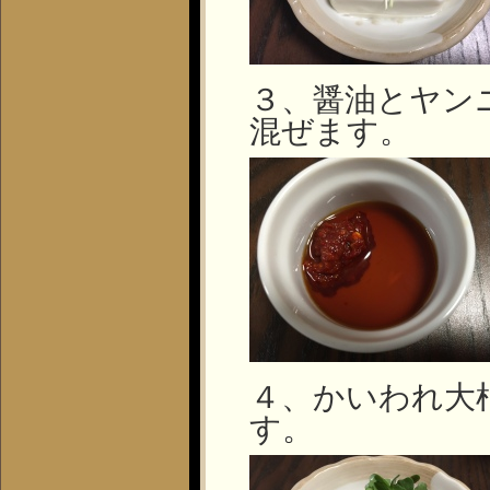
３、醤油とヤン
混ぜます。
４、かいわれ大
す。