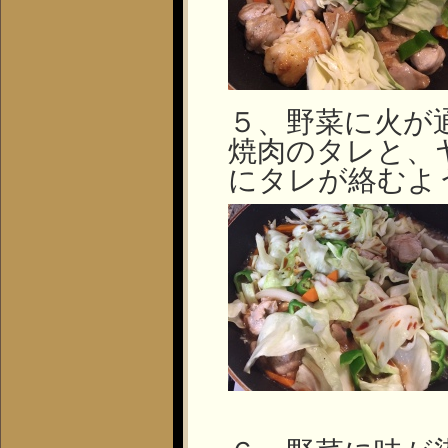
５、野菜に火が
焼肉のタレと、
にタレが絡むよ