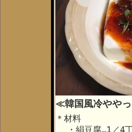
≪韓国風冷ややっ
＊材料
・絹豆腐…
1
／
4