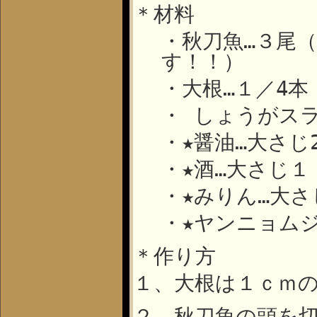
＊材料
・秋刀魚…３尾
す！！）
・大根…１／
4
本
・
しょうがスラ
・★醤油…大さじ
・★酒…大さじ１
・★みりん…大さ
・★ヤンニョム
＊作り方
１、大根は１ｃｍ
２、秋刀魚の頭を