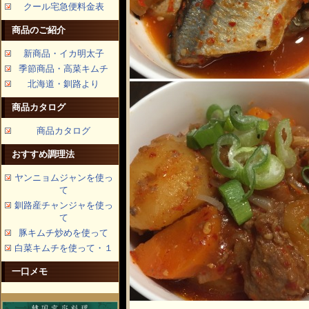
クール宅急便料金表
商品のご紹介
新商品・イカ明太子
季節商品・高菜キムチ
北海道・釧路より
商品カタログ
商品カタログ
おすすめ調理法
ヤンニョムジャンを使っ
て
釧路産チャンジャを使っ
て
豚キムチ炒めを使って
白菜キムチを使って・１
一口メモ