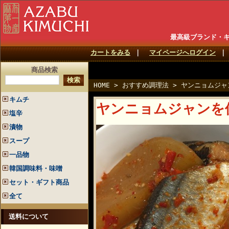
最高級ブランド・
カートをみる
｜
マイページへログイン
商品検索
HOME
>
おすすめ調理法
>
ヤンニョムジャ
キムチ
ヤンニョムジャンを
塩辛
漬物
スープ
一品物
韓国調味料・味噌
セット・ギフト商品
全て
送料について