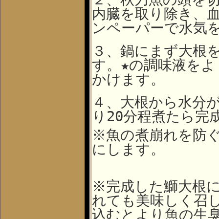
内臓を取り除き、
ンペーパーで水気
３、鍋にまず大根
す。
★の調味液を
かけます。
４、大根から水分
り
20
分程煮たら完
※魚の煮崩れを防
にします。
※完成した鰤大根
れても美味しく召
込むとより魚の生