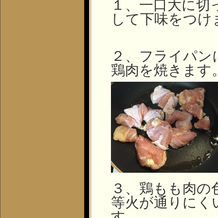
１、一口大に切
して下味をつけ
２、フライパン
鶏肉を焼きます
３、鶏もも肉の
等火が通りにく
す。