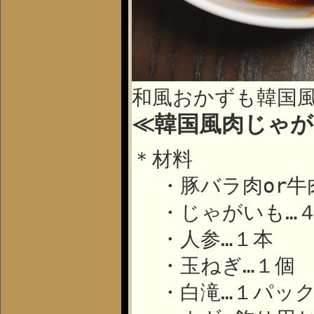
和風おかずも韓国風
≪韓国風肉じゃが
＊材料
・豚バラ肉
or
牛
・じゃがいも…
・人参…１本
・玉ねぎ…１個
・白滝…１パッ