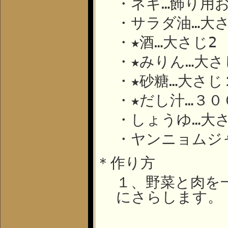
・ネギ…飾り用
・サラダ油…大
・★酒…大さじ
2
・★みりん…大さ
・★砂糖…大さ
・★だし汁…３０
・しょうゆ…大
・ヤンニョムジ
＊作り方
１、野菜と肉を
にさらします。