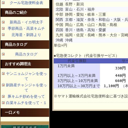
クール宅急便料金表
信越
長野・新潟
北陸
富山・石川・福井
商品のご紹介
中部
静岡・愛知・岐阜・三重
関西
京都・滋賀・奈良・和歌山・大阪・
新商品・イカ明太子
中国
岡山・広島・山口・鳥取・島根
季節商品・高菜キムチ
四国
香川・徳島・高知・愛媛
北海道・釧路より
九州
福岡・佐賀・長崎・熊本・大分・宮
沖縄
沖縄
商品カタログ
単位=円
商品カタログ
◆宅急便コレクト（代金引換サービス）
代金引換額
サ
おすすめ調理法
1万円未満
330円
ヤンニョムジャンを使っ
1万円以上～3万円未満
440円
て
3万円以上～10万円未満
660円
釧路産チャンジャを使っ
10万円以上～30万円まで
1,100円
（本
て
※ヤマト運輸株式会社宅急便料金に基づき設
豚キムチ炒めを使って
白菜キムチを使って・１
一口メモ