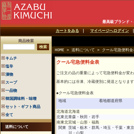
最高級ブランド・
カートをみる
｜
マイページへログイン
商品検索
HOME
>
送料について
>
クール宅急便料金
キムチ
クール宅急便料金表
塩辛
ご注文の品の重量によって宅急便料金が変わ
漬物
基本的には冷凍、冷蔵便別に発送となります
スープ
一品物
◆クール宅急便料金表
韓国調味料・味噌
地域
着地都道府県
セット・ギフト商品
北海道
北海道
全て
北東北
青森・秋田・岩手
南東北
宮城・山形・福島
送料について
関東
茨城・栃木・群馬・埼玉・千葉・東
川・山梨